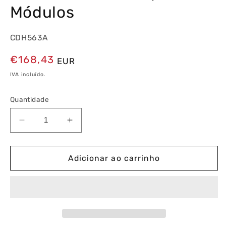
Módulos
CDH563A
Preço
€168,43
EUR
normal
IVA incluído.
Quantidade
Diminuir
Aumentar
a
a
quantidade
quantidade
de
de
Adicionar ao carrinho
Interruptor
Interruptor
Diferencial
Diferencial
1P+N
1P+N
63A
63A
30mA
30mA
Tipo
Tipo