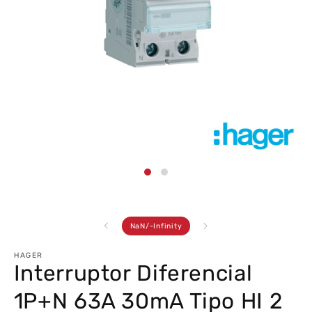
Abrir
conteúdo
multimédia
1
em
modal
de
NaN
/
-Infinity
HAGER
Interruptor Diferencial
1P+N 63A 30mA Tipo HI 2