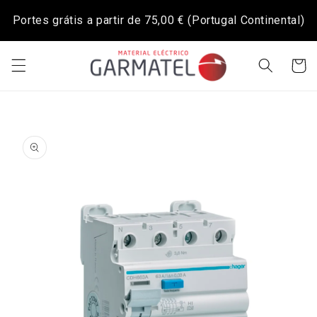
Saltar
para o
Portes grátis a partir de
75,00 €
(Portugal Continental)
conteúdo
Carrinh
Saltar para
a
informação
do produto