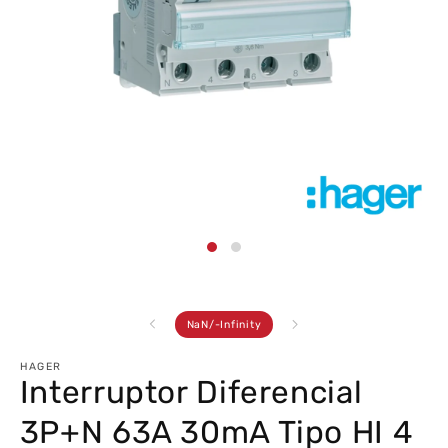
Abrir
conteúdo
multimédia
1
em
modal
de
NaN
/
-Infinity
HAGER
Interruptor Diferencial
3P+N 63A 30mA Tipo HI 4