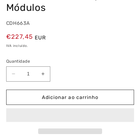
Módulos
CDH663A
Preço
€227,45
EUR
normal
IVA incluído.
Quantidade
Diminuir
Aumentar
a
a
quantidade
quantidade
de
de
Adicionar ao carrinho
Interruptor
Interruptor
Diferencial
Diferencial
3P+N
3P+N
63A
63A
30mA
30mA
Tipo
Tipo