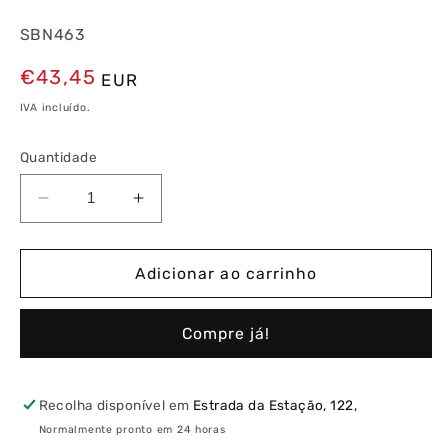
SBN463
Preço
€43,45
EUR
normal
IVA incluído.
Quantidade
Diminuir
Aumentar
a
a
quantidade
quantidade
de
de
Adicionar ao carrinho
Interruptor
Interruptor
Modular
Modular
Compre já!
4P
4P
63A
63A
Recolha disponível em
Estrada da Estação, 122,
Normalmente pronto em 24 horas