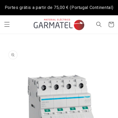
Saltar
para o
Portes grátis a partir de
75,00 €
(Portugal Continental)
conteúdo
Carrinh
Saltar para
a
informação
do produto