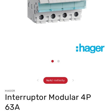
Abrir
conteúdo
multimédia
1
em
modal
de
NaN
/
-Infinity
HAGER
Interruptor Modular 4P
63A