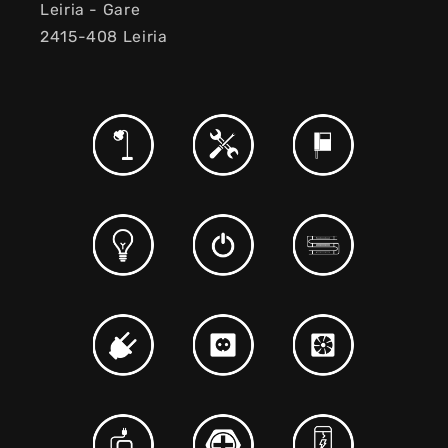
Leiria - Gare
2415-408 Leiria