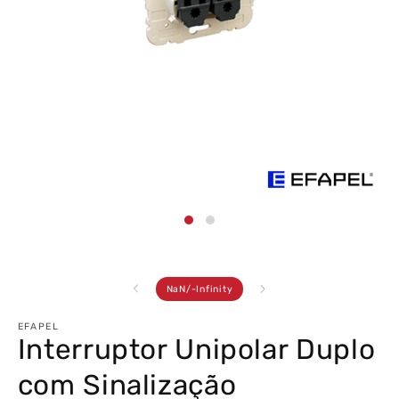
Abrir
conteúdo
multimédia
1
em
modal
de
NaN
/
-Infinity
EFAPEL
Interruptor Unipolar Duplo
com Sinalização