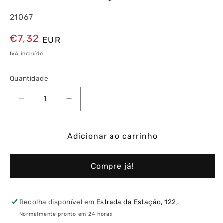
21067
Preço
€7,32
EUR
normal
IVA incluído.
Quantidade
Diminuir
Aumentar
a
a
quantidade
quantidade
de
de
Adicionar ao carrinho
Interruptor
Interruptor
Unipolar
Unipolar
Compre já!
Duplo
Duplo
com
com
Sinalização
Sinalização
Recolha disponível em
Estrada da Estação, 122,
Normalmente pronto em 24 horas