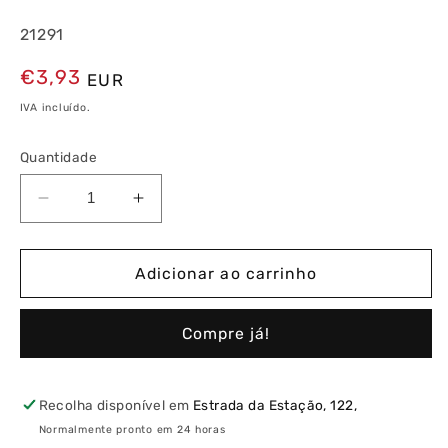
21291
Preço
€3,93
EUR
normal
IVA incluído.
Quantidade
Diminuir
Aumentar
a
a
quantidade
quantidade
de
de
Adicionar ao carrinho
Inversor
Inversor
de
de
Compre já!
Persiana
Persiana
com
com
Encravamento
Encravamento
Mecânico
Mecânico
Recolha disponível em
Estrada da Estação, 122,
Normalmente pronto em 24 horas