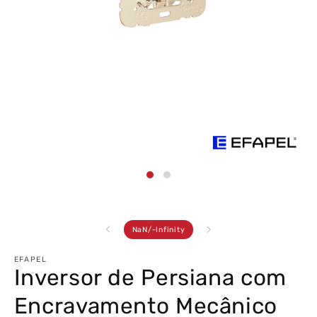
Abrir
conteúdo
multimédia
1
em
modal
de
NaN
/
-Infinity
EFAPEL
Inversor de Persiana com
Encravamento Mecânico