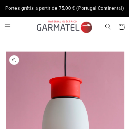
Saltar
para o
Portes grátis a partir de
75,00 €
(Portugal Continental)
conteúdo
Carrinh
Saltar para
a
informação
do produto