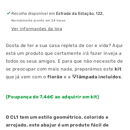
&amp;
&amp;
Lâmpada
Lâmpada
Recolha disponível em
Estrada da Estação, 122,
806LM
806LM
Normalmente pronto em 24 horas
E27
E27
4000K
4000K
Ver informações da loja
Gosta de ter a sua casa repleta de cor e vida? Aqui
está um produto que certamente irá fazer inveja a
todos os seus amigos. E para que não necessite de
se preocupar com mais nada, preparámos este
kit
que já vem com o
florão
e a
💡
lâmpada incluídos
.
(Poupança de 7,46€ ao adquirir em kit)
O CL1 tem um estilo geométrico, colorido e
arrojado, este abajur é um produto fácil de