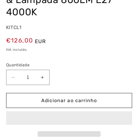
4000K
KITCL1
Preço
€126,00
EUR
normal
IVA incluído.
Quantidade
Diminuir
Aumentar
a
a
quantidade
quantidade
de
de
Adicionar ao carrinho
Kit
Kit
Abajur
Abajur
CL1
CL1
com
com
Florão
Florão