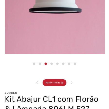
Abrir
conteúdo
multimédia
3
em
modal
de
NaN
/
-Infinity
SOWDEN
Kit Abajur CL1 com Florão
& Lâmpada 806LM E27