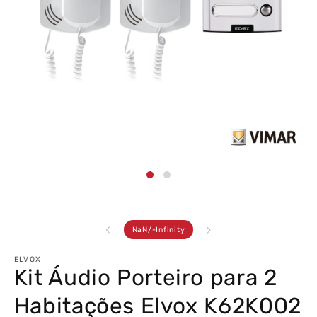
Abrir
conteúdo
multimédia
1
em
modal
de
NaN
/
-Infinity
ELVOX
Kit Áudio Porteiro para 2
Habitações Elvox K62K002