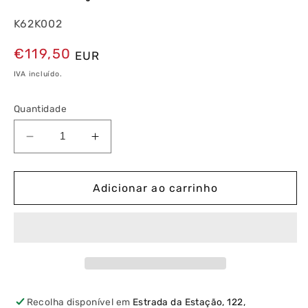
K62K002
Preço
€119,50
EUR
normal
IVA incluído.
Quantidade
Diminuir
Aumentar
a
a
quantidade
quantidade
de
de
Adicionar ao carrinho
Kit
Kit
Áudio
Áudio
Porteiro
Porteiro
para
para
2
2
Habitações
Habitações
Elvox
Elvox
Recolha disponível em
Estrada da Estação, 122,