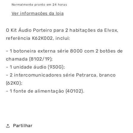
K62K002
K62K002
Normalmente pronto em 24 horas
Ver informações da loja
O Kit Áudio Porteiro para 2 habitações da Elvox,
referência K62K002, inclui:
- 1 botoneira externa série 8000 com 2 botões de
chamada (8102/19);
- 1 unidade áudio (930G);
- 2 intercomunicadores série Petrarca, branco
(62K0);
- 1 fonte de alimentação (40102).
Partilhar