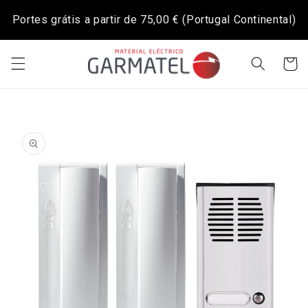
Saltar
para o
Portes grátis a partir de
75,00 €
(Portugal Continental)
conteúdo
Carrinh
Saltar para
a
informação
do produto