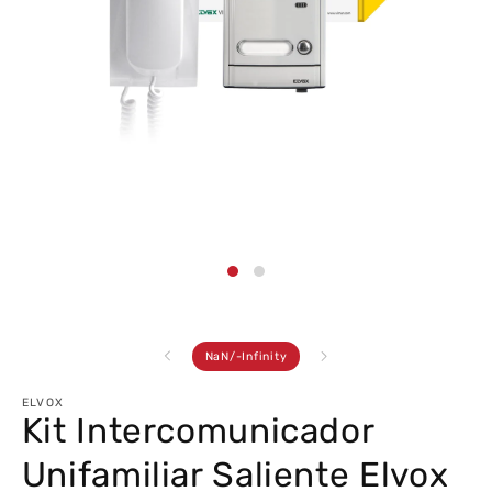
Abrir
conteúdo
multimédia
1
em
modal
de
NaN
/
-Infinity
ELVOX
Kit Intercomunicador
Unifamiliar Saliente Elvox