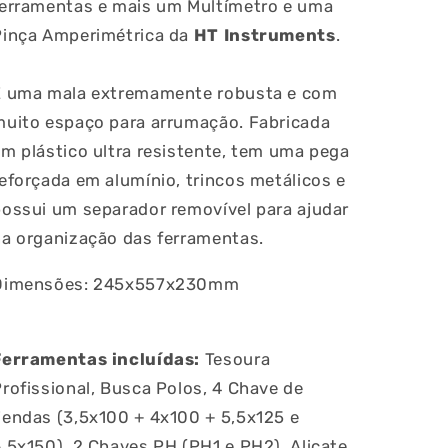
ferramentas e mais um Multímetro e uma
Pinça Amperimétrica da
HT Instruments
.
É uma mala extremamente robusta e com
muito espaço para arrumação. Fabricada
m plástico ultra resistente, tem uma pega
eforçada em alumínio, trincos metálicos e
ossui um separador removível para ajudar
na organização das ferramentas.
Dimensões: 245x557x230mm
Ferramentas incluídas:
Tesoura
rofissional, Busca Polos, 4 Chave de
Fendas (3,5x100 + 4x100 + 5,5x125 e
,5x150), 2 Chaves PH (PH1 e PH2), Alicate