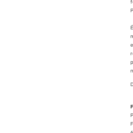
e
r
p
P
6