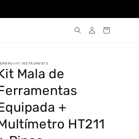
Iniciar
Carrinho
sessão
EMBRE+HT INSTRUMENTS
Kit Mala de
Ferramentas
Equipada +
Multímetro HT211