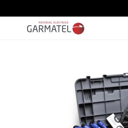
Saltar
para o
conteúdo
Saltar para
a
informação
do produto