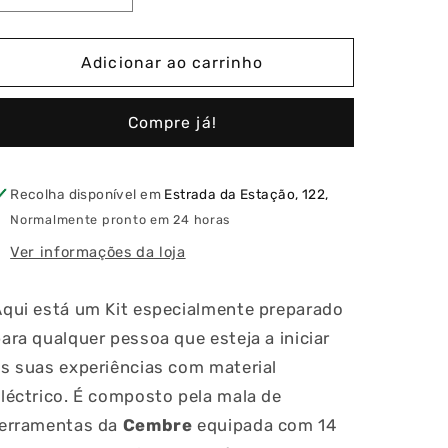
a
a
quantidade
quantidade
de
de
Adicionar ao carrinho
Kit
Kit
Mala
Mala
Compre já!
de
de
Ferramentas
Ferramentas
Equipada
Equipada
+
+
Recolha disponível em
Estrada da Estação, 122,
Multímetro
Multímetro
Normalmente pronto em 24 horas
ia
HT211
HT211
Ver informações da loja
+
+
Pinça
Pinça
Amperimétrica
Amperimétrica
Aqui está um Kit especialmente preparado
HT7005
HT7005
ara qualquer pessoa que esteja a iniciar
s suas experiências com material
léctrico. É composto pela mala de
ferramentas da
Cembre
equipada com 14