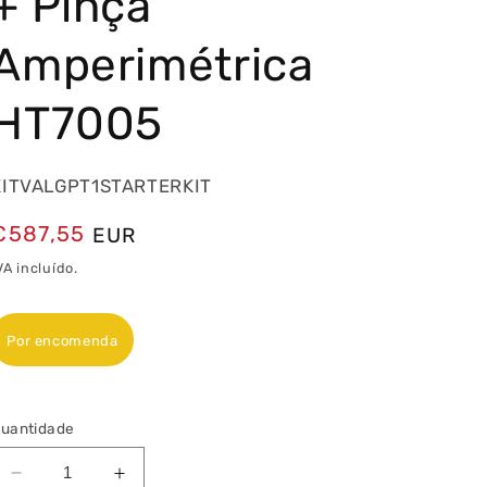
+ Pinça
Amperimétrica
HT7005
KITVALGPT1STARTERKIT
Preço
€587,55
EUR
normal
VA incluído.
Por encomenda
uantidade
Diminuir
Aumentar