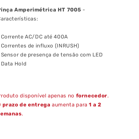
Pinça Amperimétrica HT 7005
-
aracterísticas:
› Corrente AC/DC até 400A
 Correntes de influxo (INRUSH)
› Sensor de presença de tensão com LED
 Data Hold
Produto disponível apenas no
fornecedor
.
O
prazo de entrega
aumenta para
1 a 2
semanas
.