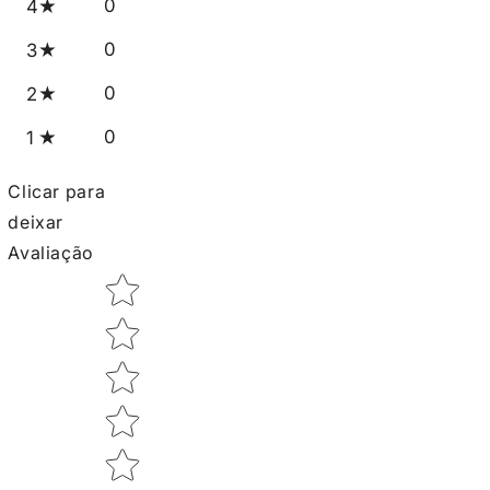
0
4
0
3
0
2
0
1
Clicar para
deixar
Avaliação
Star rating