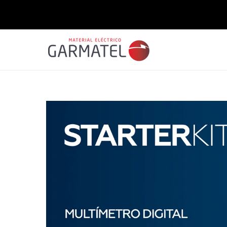
Saltar
para o
conteúdo
Saltar para
a
informação
do produto