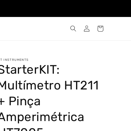
Iniciar
Carrinho
sessão
T INSTRUMENTS
StarterKIT:
Multímetro HT211
+ Pinça
Amperimétrica