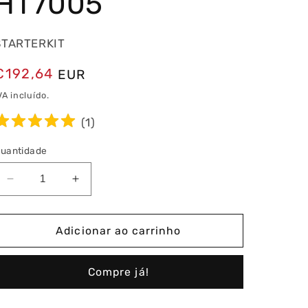
HT7005
STARTERKIT
Preço
€192,64
EUR
normal
VA incluído.
(
1
)
uantidade
Diminuir
Aumentar
a
a
quantidade
quantidade
de
de
Adicionar ao carrinho
StarterKIT:
StarterKIT:
Multímetro
Multímetro
Compre já!
HT211
HT211
+
+
Pinça
Pinça