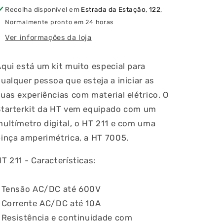
Amperimétrica
Amperimétrica
Recolha disponível em
Estrada da Estação, 122,
HT7005
HT7005
Normalmente pronto em 24 horas
Ver informações da loja
qui está um kit muito especial para
ualquer pessoa que esteja a iniciar as
uas experiências com material elétrico. O
Starterkit da HT vem equipado com um
ia
ultímetro digital, o HT 211 e com uma
inça amperimétrica, a HT 7005.
T 211 - Características:
› Tensão AC/DC até 600V
› Corrente AC/DC até 10A
 Resistência e continuidade com