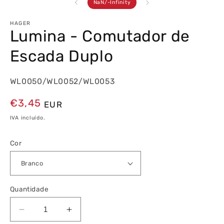
de
NaN
/
-Infinity
HAGER
Lumina - Comutador de
Escada Duplo
WL0050/WL0052/WL0053
Preço
€3,45
EUR
normal
IVA incluído.
Cor
Quantidade
Diminuir
Aumentar