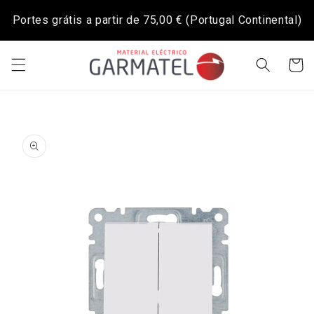
Saltar
para o
Portes grátis a partir de
75,00 €
(Portugal Continental)
conteúdo
Carrinh
Saltar para
a
informação
do produto