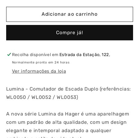
a
a
quantidade
quantidade
de
de
Adicionar ao carrinho
Lumina
Lumina
-
-
Compre já!
Comutador
Comutador
de
de
Escada
Escada
Duplo
Duplo
Recolha disponível em
Estrada da Estação, 122,
Normalmente pronto em 24 horas
Ver informações da loja
Lumina - Comutador de Escada Duplo (referências:
WL0050 / WL0052 / WL0053)
A nova série Lumina da Hager é uma aparelhagem
com um padrão de alta qualidade, com um design
elegante e intemporal adaptado a qualquer