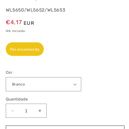
WL5650/WL5652/WL5653
Preço
€4,17
EUR
normal
IVA incluído.
Por encomenda
Cor
Quantidade
Diminuir
Aumentar
a
a
quantidade
quantidade