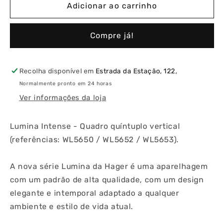
de
de
Adicionar ao carrinho
Lumina
Lumina
Intense
Intense
Compre já!
-
-
Quadro
Quadro
Quíntuplo
Quíntuplo
Vertical
Vertical
Recolha disponível em
Estrada da Estação, 122,
Normalmente pronto em 24 horas
Ver informações da loja
Lumina Intense - Quadro quíntuplo vertical
(referências: WL5650 / WL5652 / WL5653).
A nova série Lumina da Hager é uma aparelhagem
com um padrão de alta qualidade, com um design
elegante e intemporal adaptado a qualquer
ambiente e estilo de vida atual.