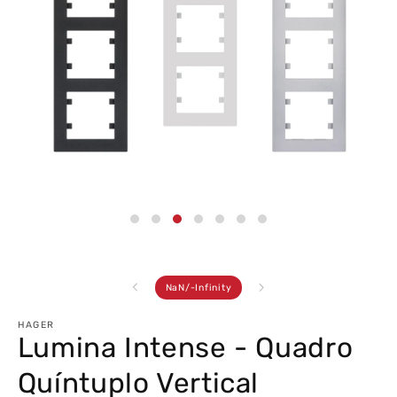
Abrir
conteúdo
multimédia
3
em
modal
de
NaN
/
-Infinity
HAGER
Lumina Intense - Quadro
Quíntuplo Vertical