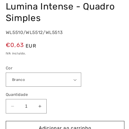
Lumina Intense - Quadro
Simples
WL5510/WL5512/WL5513
Preço
€0,63
EUR
normal
IVA incluído.
Cor
Quantidade
Diminuir
Aumentar
a
a
quantidade
quantidade
de
de
Adicionar ao carrinho