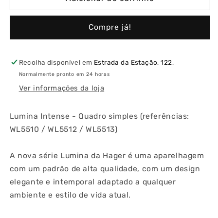
Lumina
Lumina
Intense
Intense
Compre já!
-
-
Quadro
Quadro
Simples
Simples
Recolha disponível em
Estrada da Estação, 122,
Normalmente pronto em 24 horas
Ver informações da loja
Lumina Intense - Quadro simples (referências:
WL5510 / WL5512 / WL5513)
A nova série Lumina da Hager é uma aparelhagem
com um padrão de alta qualidade, com um design
elegante e intemporal adaptado a qualquer
ambiente e estilo de vida atual.