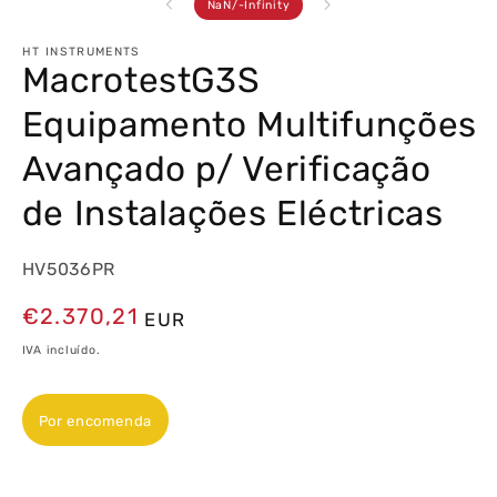
de
NaN
/
-Infinity
HT INSTRUMENTS
MacrotestG3S
Equipamento Multifunções
Avançado p/ Verificação
de Instalações Eléctricas
HV5036PR
Preço
€2.370,21
EUR
normal
IVA incluído.
Por encomenda