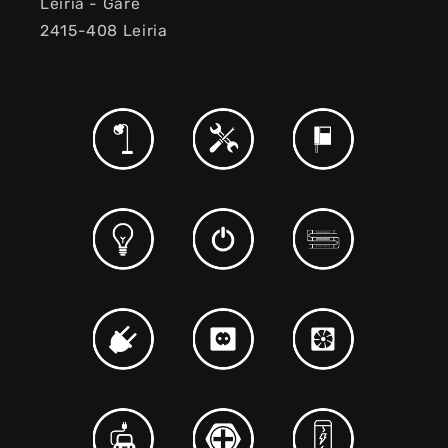
Leiria - Gare
2415-408 Leiria