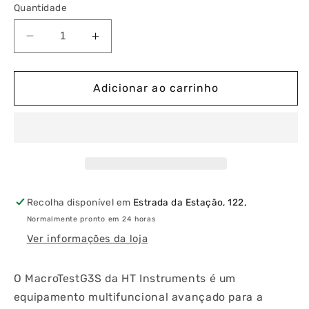
Quantidade
Diminuir
Aumentar
a
a
quantidade
quantidade
de
de
Adicionar ao carrinho
MacrotestG3S
MacrotestG3S
Equipamento
Equipamento
Multifunções
Multifunções
Avançado
Avançado
p/
p/
Verificação
Verificação
de
de
Recolha disponível em
Estrada da Estação, 122,
Instalações
Instalações
Normalmente pronto em 24 horas
Eléctricas
Eléctricas
Ver informações da loja
O MacroTestG3S da HT Instruments é um
equipamento multifuncional avançado para a