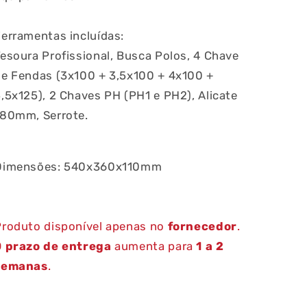
erramentas incluídas:
esoura Profissional, Busca Polos, 4 Chave
de Fendas (3x100 + 3,5x100 + 4x100 +
,5x125), 2 Chaves PH (PH1 e PH2), Alicate
180mm, Serrote.
Dimensões: 540x360x110mm
Produto disponível apenas no
fornecedor
.
O
prazo de entrega
aumenta para
1 a 2
semanas
.