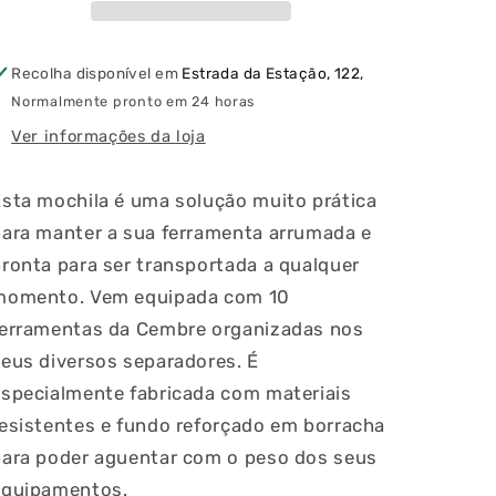
com
com
10
10
Peças
Peças
Recolha disponível em
Estrada da Estação, 122,
Cembre
Cembre
Normalmente pronto em 24 horas
Ver informações da loja
sta mochila é uma solução muito prática
para manter a sua ferramenta arrumada e
ronta para ser transportada a qualquer
ia
momento. Vem equipada com 10
ferramentas da Cembre organizadas nos
eus diversos separadores. É
especialmente fabricada com materiais
esistentes e fundo reforçado em borracha
para poder aguentar com o peso dos seus
equipamentos.