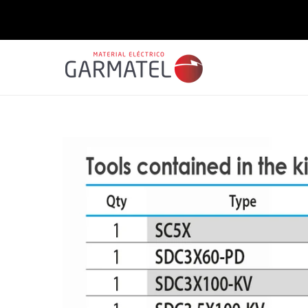
Saltar
para o
conteúdo
Saltar para
a
informação
do produto