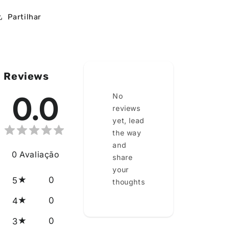
Partilhar
Reviews
0.0
No
reviews
yet, lead
the way
and
0
Avaliação
share
your
0
5
thoughts
0
4
0
3