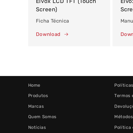
Elvox LCD TFT (Touch
Elvo
Screen)
Scre
Ficha Técnica
Manu
Download
Down
Home
Política
Produtos
Termos 
Marcas
Devoluç
Quem Somos
Métodos
Notícias
Política