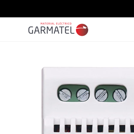
Saltar
para o
conteúdo
Saltar para
a
informação
do produto