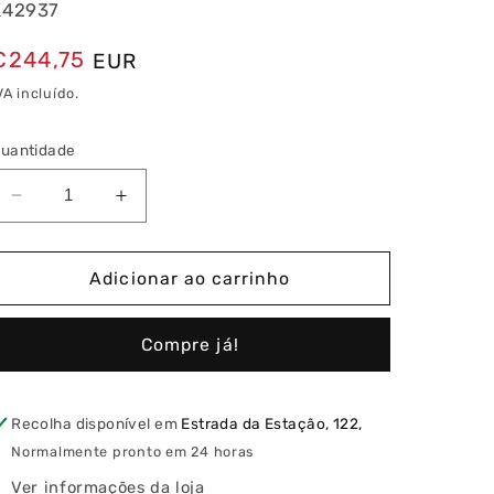
K42937
Preço
€244,75
EUR
normal
VA incluído.
uantidade
Diminuir
Aumentar
a
a
quantidade
quantidade
ia
de
de
Adicionar ao carrinho
Monitor
Monitor
Suplementar
Suplementar
Compre já!
7&quot;
7&quot;
Elvox
Elvox
LCD
LCD
TFT
TFT
Recolha disponível em
Estrada da Estação, 122,
(Touch
(Touch
Normalmente pronto em 24 horas
Screen)
Screen)
Ver informações da loja