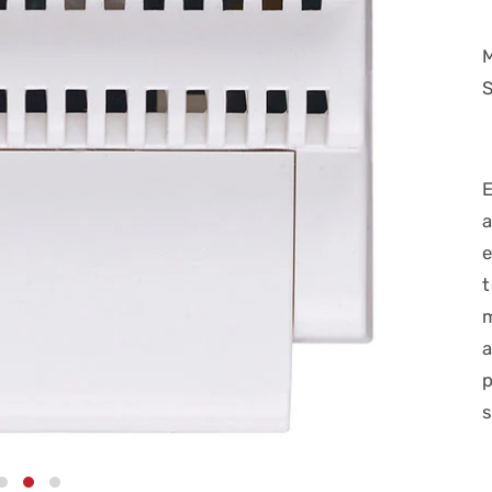
S
p
s