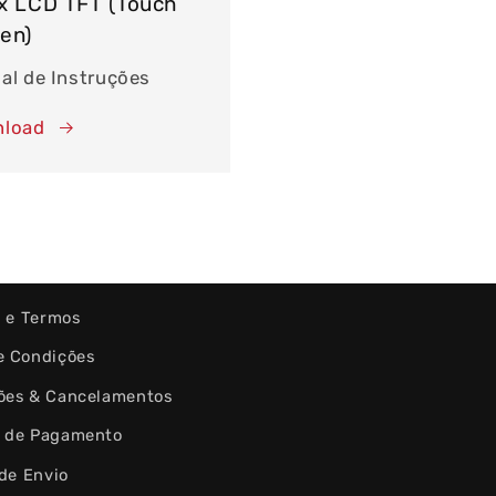
x LCD TFT (Touch
en)
al de Instruções
load
s e Termos
e Condições
ões & Cancelamentos
 de Pagamento
 de Envio