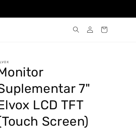
Iniciar
Carrinho
sessão
LVOX
Monitor
Suplementar 7"
Elvox LCD TFT
(Touch Screen)