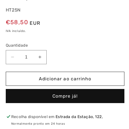
HT25N
Preço
€58,50
EUR
normal
IVA incluído.
Quantidade
Diminuir
Aumentar
a
a
quantidade
quantidade
de
de
Adicionar ao carrinho
Multímetro
Multímetro
Digital
Digital
Compre já!
Compacto
Compacto
HT25N
HT25N
CAT
CAT
III
III
Recolha disponível em
Estrada da Estação, 122,
Normalmente pronto em 24 horas