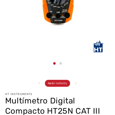
Abrir
conteúdo
multimédia
1
em
modal
de
NaN
/
-Infinity
HT INSTRUMENTS
Multímetro Digital
Compacto HT25N CAT III