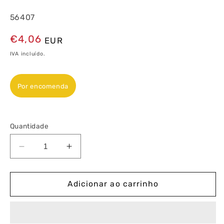
56407
Preço
€4,06
EUR
normal
IVA incluído.
Por encomenda
Quantidade
Diminuir
Aumentar
a
a
quantidade
quantidade
de
de
Adicionar ao carrinho
Oliva
Oliva
Zafiro
Zafiro
LED
LED