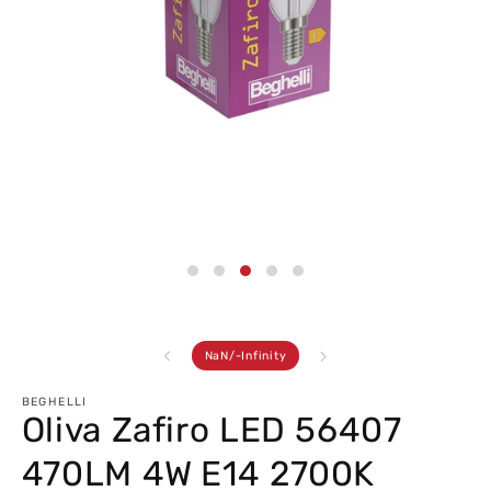
Abrir
conteúdo
multimédia
3
em
modal
de
NaN
/
-Infinity
BEGHELLI
Oliva Zafiro LED 56407
470LM 4W E14 2700K