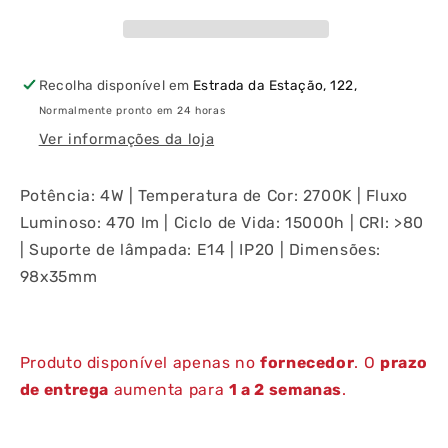
56407
56407
470LM
470LM
4W
4W
E14
E14
Recolha disponível em
Estrada da Estação, 122,
2700K
2700K
Normalmente pronto em 24 horas
Ver informações da loja
Potência: 4W | Temperatura de Cor: 2700K | Fluxo
Luminoso: 470 lm | Ciclo de Vida: 15000h | CRI: >80
| Suporte de lâmpada: E14 | IP20 | Dimensões:
98x35mm
Produto disponível apenas no
fornecedor
. O
prazo
de entrega
aumenta para
1 a 2 semanas
.