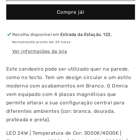
Omnia
Omnia
OMR
OMR
Compre já!
|
|
Candeeiro
Candeeiro
de
de
Parede&amp;Tecto
Parede&amp;Tecto
Recolha disponível em
Estrada da Estação, 122,
LED
LED
Normalmente pronto em 24 horas
24W
24W
Ver informações da loja
2500lm
2500lm
Branco
Branco
(3000K/4000K)
(3000K/4000K)
Este candeeiro pode ser utilizado quer na parede,
como no tecto. Tem um design circular e um estilo
moderno com acabamentos em Branco. O Omnia
vem equipado com 4 placas magnéticas que
permite alterar a sua configuração central para
diferentes ambientes (cor: branca, dourada,
prateada e preta).
LED 24W | Temperatura de Cor: 3000K/4000K |