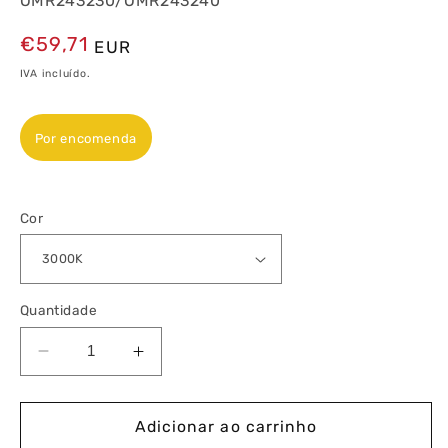
OMR243230/OMR243240
Preço
€59,71
EUR
normal
IVA incluído.
Por encomenda
Cor
Quantidade
Diminuir
Aumentar
a
a
quantidade
quantidade
de
de
Adicionar ao carrinho