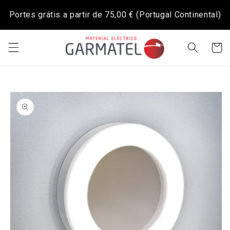
Saltar
para o
Portes grátis a partir de
75,00 €
(Portugal Continental)
conteúdo
Carrinh
Saltar para
a
informação
do produto