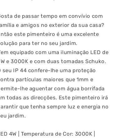
Schuko
Schuko
Gosta de passar tempo em convívio com
amília e amigos no exterior da sua casa?
Então este pimenteiro é uma excelente
olução para ter no seu jardim.
Vem equipado com uma iluminação LED de
4W e 3000K e com duas tomadas Schuko.
O seu IP 44 confere-lhe uma proteção
contra partículas maiores que 1mm e
permite-lhe aguentar com água borrifada
m todas as direcções. Este pimenteiro irá
arantir que tenha sempre luz e energia no
eu jardim.
ED 4W | Temperatura de Cor: 3000K |