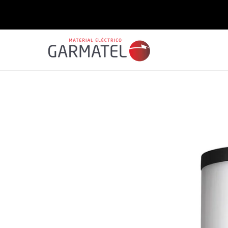
Saltar
para o
conteúdo
Saltar para
a
informação
do produto