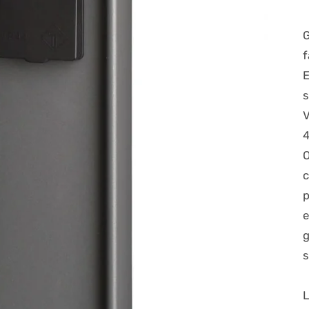
f
s
e
g
s
L