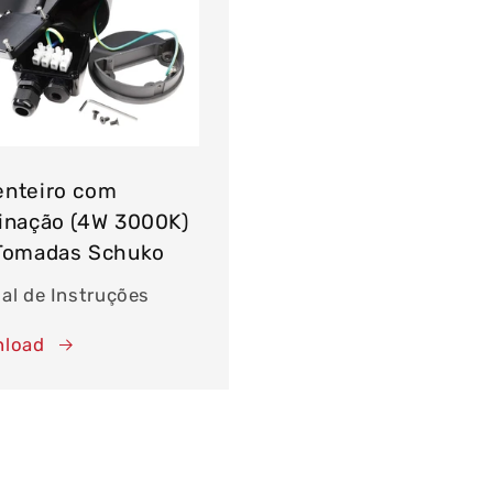
enteiro com
inação (4W 3000K)
 Tomadas Schuko
al de Instruções
load