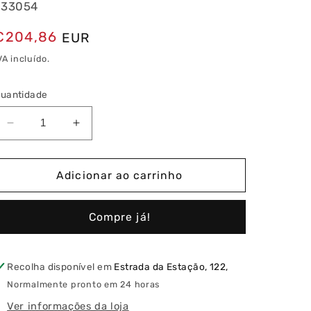
733054
Preço
€204,86
EUR
normal
VA incluído.
uantidade
Diminuir
Aumentar
a
a
quantidade
quantidade
de
de
Adicionar ao carrinho
Pimenteiro
Pimenteiro
com
com
Compre já!
Iluminação
Iluminação
(4W
(4W
3000K)
3000K)
e
e
Recolha disponível em
Estrada da Estação, 122,
2
2
Normalmente pronto em 24 horas
Tomadas
Tomadas
Ver informações da loja