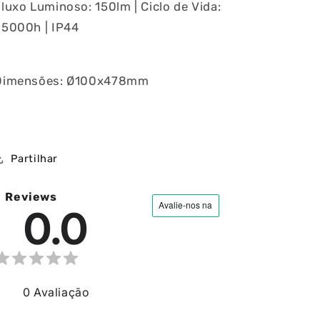
luxo Luminoso: 150lm | Ciclo de Vida:
25000h | IP44
Dimensões: Ø100x478mm
Partilhar
Reviews
0.0
ia
0
Avaliação