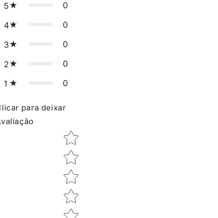
0
5
0
4
0
3
0
2
0
1
licar para deixar
valiação
Star rating