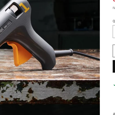
I
Q
A