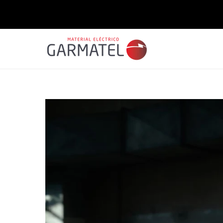
Saltar
para o
conteúdo
Saltar para
a
informação
do produto