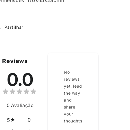
Dimensões: 170x45x230mm
Partilhar
Reviews
0.0
No
reviews
yet, lead
the way
and
0
Avaliação
share
your
0
5
thoughts