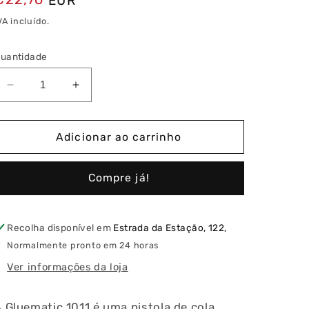
EUR
normal
VA incluído.
uantidade
Diminuir
Aumentar
a
a
quantidade
quantidade
de
de
Adicionar ao carrinho
Pistola
Pistola
de
de
Compre já!
Cola
Cola
Quente
Quente
Gluematic
Gluematic
1011
1011
Recolha disponível em
Estrada da Estação, 122,
Steinel
Steinel
Normalmente pronto em 24 horas
Ver informações da loja
 Gluematic 1011 é uma pistola de cola