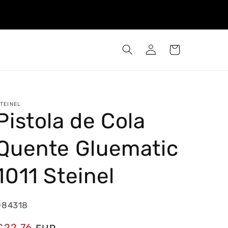
Iniciar
Carrinho
sessão
TEINEL
Pistola de Cola
Quente Gluematic
1011 Steinel
084318
Preço
€22,76