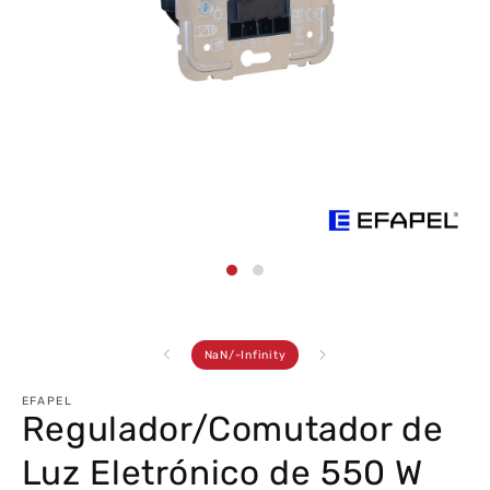
Abrir
conteúdo
multimédia
1
em
modal
de
NaN
/
-Infinity
EFAPEL
Regulador/Comutador de
Luz Eletrónico de 550 W