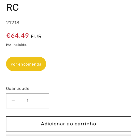
RC
21213
Preço
€64,49
EUR
normal
IVA incluído.
Por encomenda
Quantidade
Diminuir
Aumentar
a
a
quantidade
quantidade
de
de
Adicionar ao carrinho
Regulador/Comutador
Regulador/Comutador