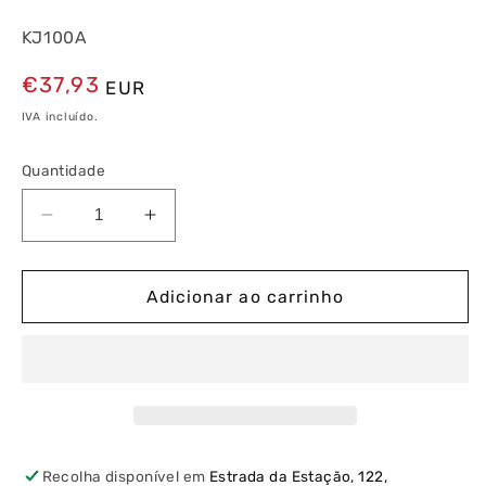
KJ100A
Preço
€37,93
EUR
normal
IVA incluído.
Quantidade
Diminuir
Aumentar
a
a
quantidade
quantidade
de
de
Adicionar ao carrinho
Repartidor
Repartidor
Escada
Escada
4P
4P
100A
100A
4X7
4X7
4
4
Módulos
Módulos
Recolha disponível em
Estrada da Estação, 122,