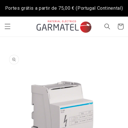
Saltar
para o
Portes grátis a partir de
75,00 €
(Portugal Continental)
conteúdo
Carrinh
Saltar para
a
informação
do produto