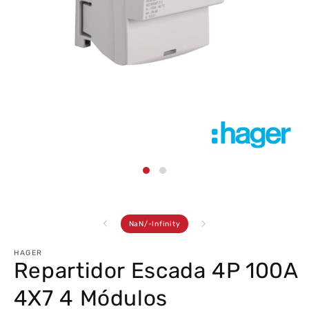
Abrir
conteúdo
multimédia
1
em
modal
de
NaN
/
-Infinity
HAGER
Repartidor Escada 4P 100A
4X7 4 Módulos