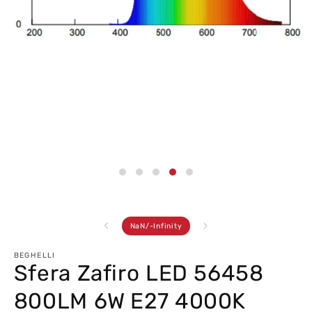
Abrir
conteúdo
multimédia
4
em
modal
de
NaN
/
-Infinity
BEGHELLI
Sfera Zafiro LED 56458
800LM 6W E27 4000K