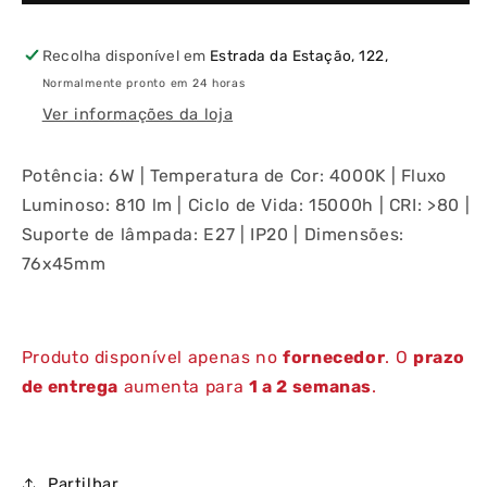
56458
56458
800LM
800LM
6W
6W
Recolha disponível em
Estrada da Estação, 122,
E27
E27
Normalmente pronto em 24 horas
4000K
4000K
Ver informações da loja
Potência: 6W | Temperatura de Cor: 4000K | Fluxo
Luminoso: 810 lm | Ciclo de Vida: 15000h | CRI: >80 |
Suporte de lâmpada: E27 | IP20 | Dimensões:
76x45mm
Produto disponível apenas no
fornecedor
. O
prazo
de entrega
aumenta para
1 a 2 semanas
.
Partilhar