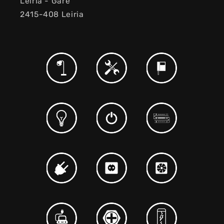
Leiria - Gare
2415-408 Leiria