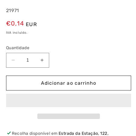
21971
Preço
€0,14
EUR
normal
IVA incluído.
Quantidade
Diminuir
Aumentar
a
a
quantidade
quantidade
de
de
Adicionar ao carrinho
Tampa
Tampa
para
para
Proteção
Proteção
de
de
Mecanismos
Mecanismos
Recolha disponível em
Estrada da Estação, 122,