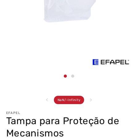
Abrir
conteúdo
multimédia
1
em
modal
de
NaN
/
-Infinity
EFAPEL
Tampa para Proteção de
Mecanismos