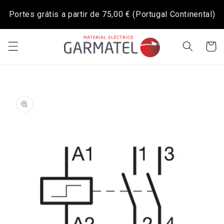
Saltar
para o
Portes grátis a partir de
75,00 €
(Portugal Continental)
conteúdo
Carrinh
Saltar para
a
informação
do produto