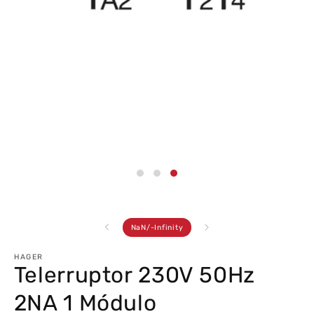
Abrir
conteúdo
multimédia
3
em
modal
de
NaN
/
-Infinity
HAGER
Telerruptor 230V 50Hz
2NA 1 Módulo