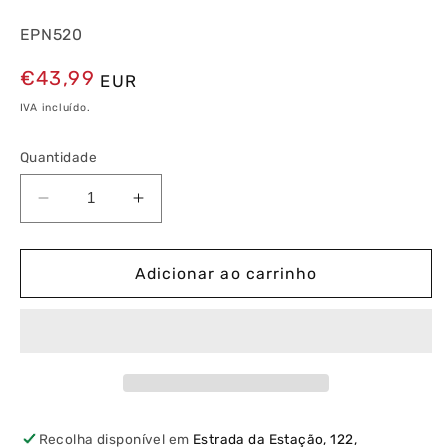
EPN520
Preço
€43,99
EUR
normal
IVA incluído.
Quantidade
Diminuir
Aumentar
a
a
quantidade
quantidade
de
de
Adicionar ao carrinho
Telerruptor
Telerruptor
230V
230V
50Hz
50Hz
2NA
2NA
1
1
Módulo
Módulo
Recolha disponível em
Estrada da Estação, 122,