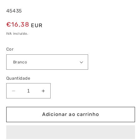
45435
Preço
€16,38
EUR
normal
IVA incluído.
Cor
Quantidade
Diminuir
Aumentar
a
a
quantidade
quantidade
de
de
Adicionar ao carrinho
Tomada
Tomada
HDMI
HDMI
com
com