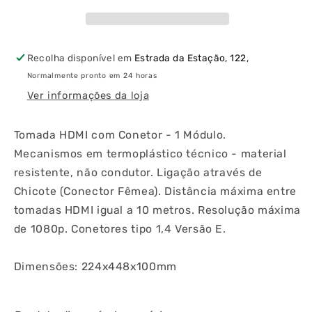
Conetor
Conetor
1
1
Módulo
Módulo
Recolha disponível em
Estrada da Estação, 122,
Normalmente pronto em 24 horas
Ver informações da loja
Tomada HDMI com Conetor - 1 Módulo.
Mecanismos em termoplástico técnico - material
resistente, não condutor. Ligação através de
Chicote (Conector Fêmea). Distância máxima entre
tomadas HDMI igual a 10 metros. Resolução máxima
de 1080p. Conetores tipo 1,4 Versão E.
Dimensões: 224x448x100mm