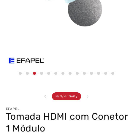
Abrir
conteúdo
multimédia
3
em
modal
de
NaN
/
-Infinity
EFAPEL
Tomada HDMI com Conetor
1 Módulo