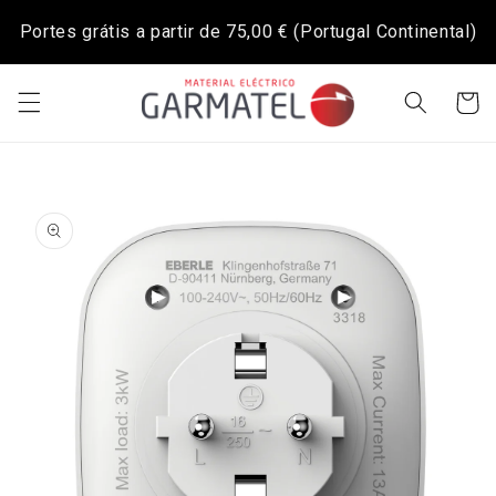
Saltar
para o
Portes grátis a partir de
75,00 €
(Portugal Continental)
conteúdo
Carrinh
Saltar para
a
informação
do produto