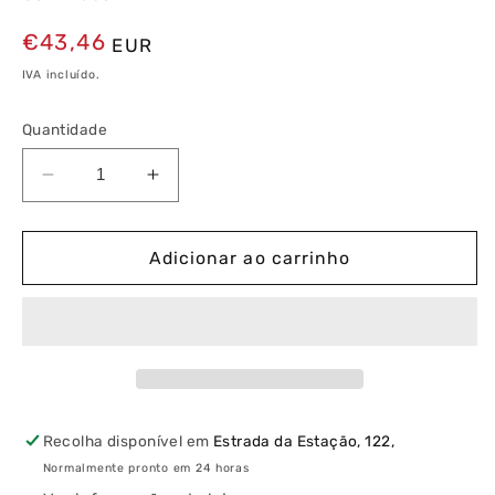
Preço
€43,46
EUR
normal
IVA incluído.
Quantidade
Diminuir
Aumentar
a
a
quantidade
quantidade
de
de
Adicionar ao carrinho
Tomada
Tomada
Inteligente
Inteligente
Wiser
Wiser
Recolha disponível em
Estrada da Estação, 122,
Normalmente pronto em 24 horas