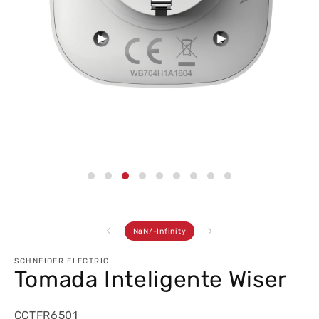
Abrir
conteúdo
multimédia
3
em
modal
de
NaN
/
-Infinity
SCHNEIDER ELECTRIC
Tomada Inteligente Wiser
CCTFR6501