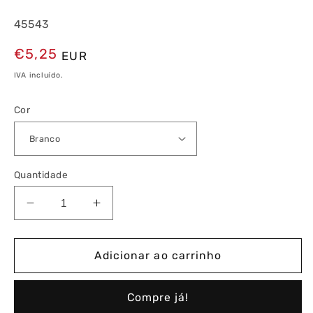
45543
Preço
€5,25
EUR
normal
IVA incluído.
Cor
Quantidade
Diminuir
Aumentar
a
a
quantidade
quantidade
de
de
Adicionar ao carrinho
Tomada
Tomada
Rádio-
Rádio-
Compre já!
Televisão-
Televisão-