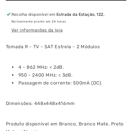
Satélite
Satélite
Estrela
Estrela
2
2
Recolha disponível em
Estrada da Estação, 122,
Módulos
Módulos
Normalmente pronto em 24 horas
Ver informações da loja
Tomada R - TV - SAT Estrela - 2 Módulos
4 - 862 MHz: < 2dB.
950 - 2400 MHz: < 3dB.
Passagem de corrente: 500mA (DC).
Dimensões: 448x448x416mm
Produto disponível em Branco, Branco Mate, Preto