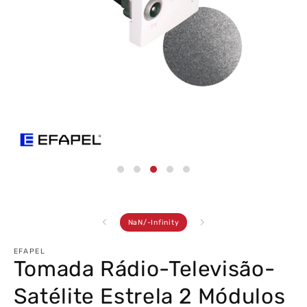
Abrir
conteúdo
multimédia
3
em
modal
de
NaN
/
-Infinity
EFAPEL
Tomada Rádio-Televisão-
Satélite Estrela 2 Módulos