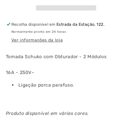
Obturador
Obturador
2
2
Módulos
Módulos
Recolha disponível em
Estrada da Estação, 122,
Normalmente pronto em 24 horas
Ver informações da loja
Tomada Schuko com Obturador - 2 Módulos
16A - 250V~
Ligação porca parafuso.
Produto disponível em várias cores.