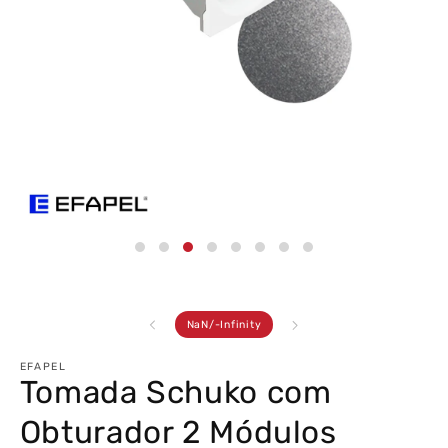
Abrir
conteúdo
multimédia
3
em
modal
de
NaN
/
-Infinity
EFAPEL
Tomada Schuko com
Obturador 2 Módulos