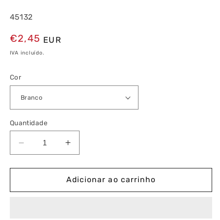
45132
Preço
€2,45
EUR
normal
IVA incluído.
Cor
Quantidade
Diminuir
Aumentar
a
a
quantidade
quantidade
de
de
Adicionar ao carrinho
Tomada
Tomada
Schuko
Schuko
com
com