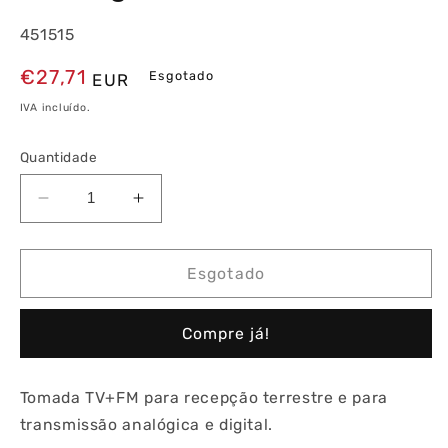
451515
Preço
€27,71
Esgotado
EUR
normal
IVA incluído.
Quantidade
Diminuir
Aumentar
a
a
quantidade
quantidade
de
de
Esgotado
Tomada
Tomada
TV+FM
TV+FM
Compre já!
com
com
Passagem
Passagem
15dB
15dB
Tomada TV+FM para recepção terrestre e para
transmissão analógica e digital.