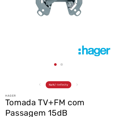
Abrir
conteúdo
multimédia
1
em
modal
de
NaN
/
-Infinity
HAGER
Tomada TV+FM com
Passagem 15dB