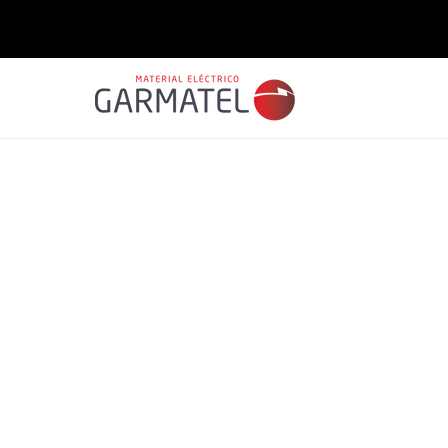
Saltar
para o
conteúdo
Saltar para
a
informação
do produto