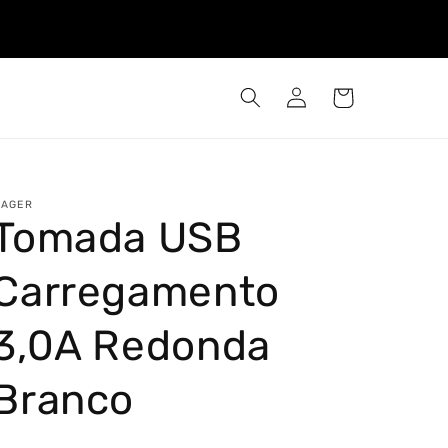
Iniciar
Carrinho
sessão
AGER
Tomada USB
Carregamento
3,0A Redonda
Branco