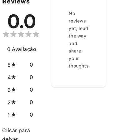
Reviews
0.0
No
reviews
yet, lead
the way
and
0
Avaliação
share
your
0
5
thoughts
0
4
0
3
0
2
0
1
Clicar para
deixar