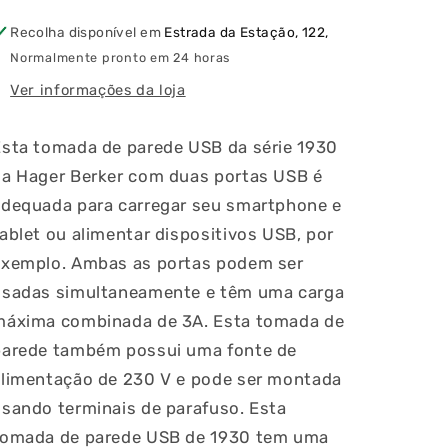
Redonda
Redonda
Branco
Branco
Recolha disponível em
Estrada da Estação, 122,
Normalmente pronto em 24 horas
ia
Ver informações da loja
Esta tomada de parede USB da série 1930
da Hager Berker com duas portas USB é
adequada para carregar seu smartphone e
ablet ou alimentar dispositivos USB, por
exemplo. Ambas as portas podem ser
usadas simultaneamente e têm uma carga
máxima combinada de 3A. Esta tomada de
parede também possui uma fonte de
alimentação de 230 V e pode ser montada
sando terminais de parafuso. Esta
tomada de parede USB de 1930 tem uma