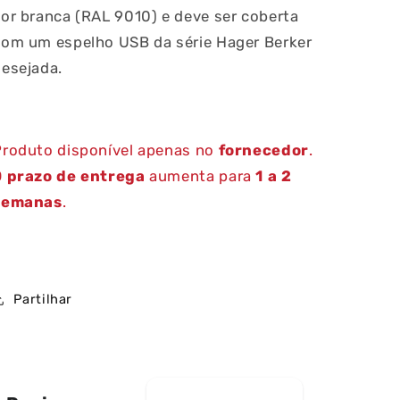
or branca (RAL 9010) e deve ser coberta
com um espelho USB da série Hager Berker
esejada.
Produto disponível apenas no
fornecedor
.
O
prazo de entrega
aumenta para
1 a 2
semanas
.
Partilhar