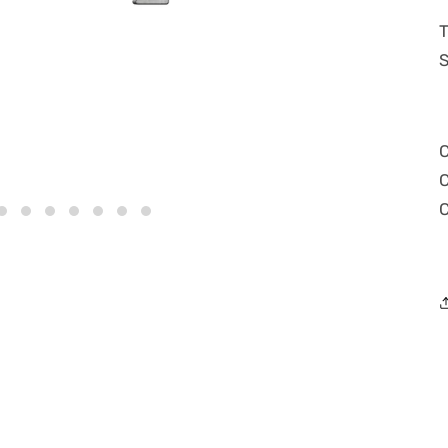
Abrir
S
conteúdo
multiméd
4
em
modal
C
C