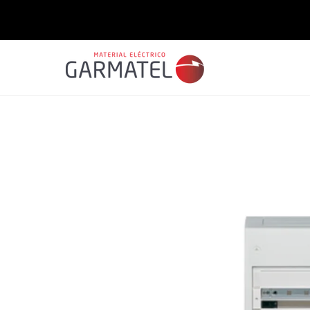
Saltar
para o
conteúdo
Saltar para
a
informação
do produto