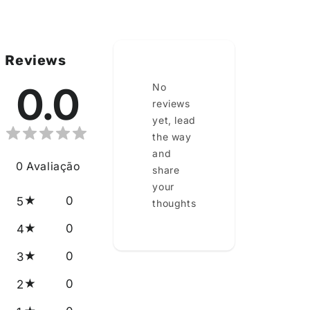
Reviews
0.0
No
reviews
yet, lead
the way
and
0
Avaliação
share
your
0
5
thoughts
0
4
0
3
0
2