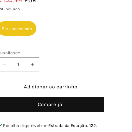
EUR
normal
VA incluído.
Por encomenda
uantidade
Diminuir
Aumentar
a
a
quantidade
quantidade
de
de
Adicionar ao carrinho
Vega
Vega
Sup.
Sup.
Compre já!
Porta
Porta
Opaca
Opaca
4
4
Filas
Filas
Recolha disponível em
Estrada da Estação, 122,