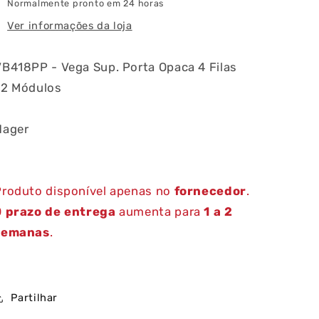
72
72
Normalmente pronto em 24 horas
Módulos
Módulos
Ver informações da loja
ia
VB418PP - Vega Sup. Porta Opaca 4 Filas
72 Módulos
Hager
Produto disponível apenas no
fornecedor
.
O
prazo de entrega
aumenta para
1 a 2
semanas
.
Partilhar