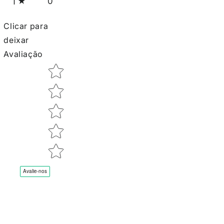
0
1
Clicar para
deixar
Avaliação
Star rating