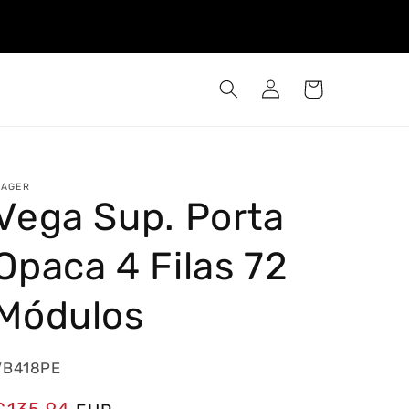
Iniciar
Carrinho
sessão
AGER
Vega Sup. Porta
Opaca 4 Filas 72
Módulos
VB418PE
Preço
€135,94