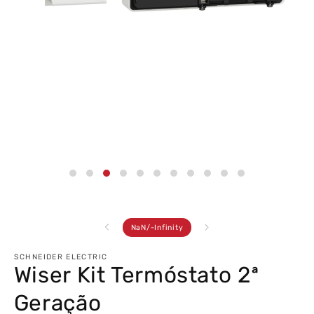
Abrir
conteúdo
multimédia
3
em
modal
de
NaN
/
-Infinity
SCHNEIDER ELECTRIC
Wiser Kit Termóstato 2ª
Geração