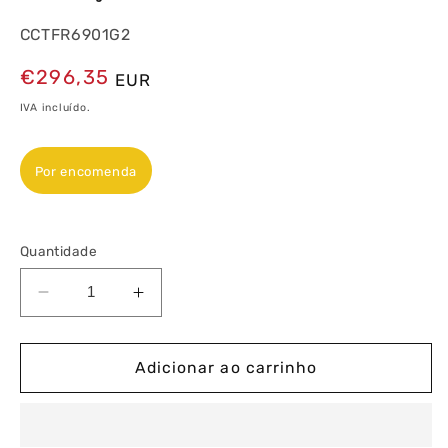
CCTFR6901G2
Preço
€296,35
EUR
normal
IVA incluído.
Por encomenda
Quantidade
Diminuir
Aumentar
a
a
quantidade
quantidade
de
de
Adicionar ao carrinho
Wiser
Wiser
Kit
Kit
Termóstato
Termóstato